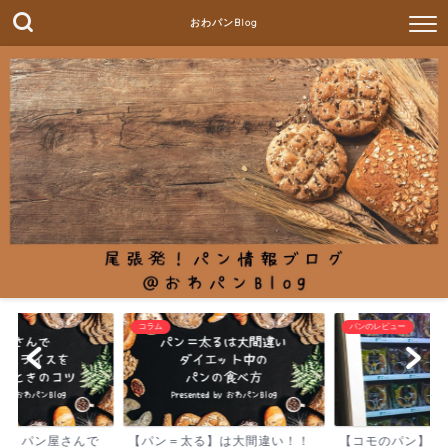
おわパンBlog
コラム
パンのレビュー
モーニ
【パン＝太る】は大間違い！！
【コモのパン】パンの自動販売
Caf