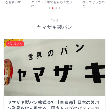
ダイエット中でも安心！太り
機ってどうなの？購入手順を
ショパ
...
写...
― TAG ―
ヤマザキ製パン
パン屋さん
ヤマザキ製パン株式会社【東京都】日本の製パ
ン業界をけん引する、国内トップのパンメーカ